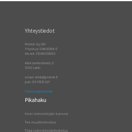
Yhteystiedot
Prolink Oy LKV
Y-tunnus 0943589-5
Alv.rek. FI09435895
Aleksanterinkatu 2
15110 Lahti
email: lahti@prolink.fi
puh. 03-7831 321
Tietosuojaseloste
Pikahaku
Asioi isännöitsijän kanssa
Tee muuttoilmoitus
Tilaa isännöitsijäntodistus