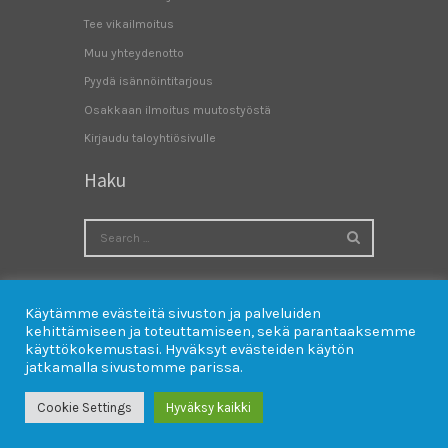
Tee vikailmoitus
Muu yhteydenotto
Pyydä isännöintitarjous
Osakkaan ilmoitus muutostyöstä
Kirjaudu taloyhtiösivulle
Haku
Käytämme evästeitä sivuston ja palveluiden
kehittämiseen ja toteuttamiseen, sekä parantaaksemme
käyttökokemustasi. Hyväksyt evästeiden käytön
jatkamalla sivustomme parissa.
Cookie Settings
Hyväksy kaikki
Prolink © 2026. All rights reserved.
Tietosuojaseloste