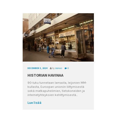
DECEMBER 3, 2024
by
Joonas
0
DECEMBER 
HISTORIAN HAVINAA
AVAIM
90-luku tunnetaan lamasta, leijonien MM-
kullasta, Euroopan unioniin liittymisestä
Asunnon
sekä matkapuhelimien, tietokoneiden ja
jokaisel
internetyhteyksien kehittymisestä...
vaihees
yleensä
Lue lisää
perheen..
Lue lis