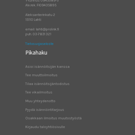
Y-tunnus 0943589-5
Alv.rek. FI09435895
Aleksanterinkatu 2
15110 Lahti
email: lahti@prolink.fi
puh. 03-7831 321
Tietosuojaseloste
Pikahaku
Asioi isännöitsijän kanssa
Tee muuttoilmoitus
Tilaa isännöitsijäntodistus
Tee vikailmoitus
Muu yhteydenotto
Pyydä isännöintitarjous
Osakkaan ilmoitus muutostyöstä
Kirjaudu taloyhtiösivulle